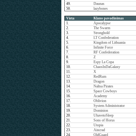
49.
Daunas
50.
lazybones
Vieta
Klano pavadinimas
1.
Apocalypse
2.
The Swarm
3.
Stronghold
4.
LT Confederation
5.
Kingdom of Lithuania
6.
Infinite Force
7.
RF Confederation
8.
Z
9.
Espy La Copa
10.
ChaosInDaGalaxy
11.
X
12.
RedRum
13.
Dragon
14.
Naltsa Pirates
15.
Space Cowboys
16.
Academy
17.
Oblivion
18.
System Administrator
19.
Dominion
20.
UhavetoSleep
21.
Sons of Horus
22.
Utopia
23.
Aincrad
24.
OldGuard