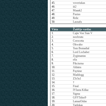
45.
voveriukas
46.
iii2
47.
Maaak2
48.
Paxius
49.
Relic
50.
Lasnafu
Vieta
Žaidėjo vardas
1.
Cajin Von Sian V
2.
nosferatu
3.
Corocotta
4.
Okwaho
5.
Tom Bomadial
6.
Lord Lochaber
7.
Zygimantas
8.
efix
9.
Pikciurna
10.
Aldaira
11.
Paytime
12.
Maddogg
13.
Z3r3u1
14.
†
15.
Final
16.
IYIasta Killaz
17.
Sigma
18.
GFFTidus9
19.
LamazOidas
20.
Varlokas