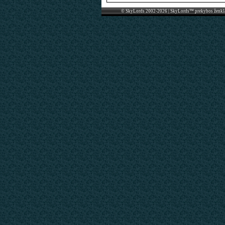
© SkyLords 2002-2026 | SkyLords™ prekybos ženkl