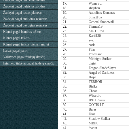
Žaidėjai pagal pakeistus klanus
17.
Wynn Sol
Žaidėjai pagal paleistus zondus
18.
shaphan
Žaidėjai pagal rastas planetas
19.
Azuolinis Konanas
20.
SmartFox
Žaidėjai pagal atiduotus resursus
21.
General Stonewall
Žaidėjai pagal pavogtus resursus
22.
Tiernan19
23.
SIGTERM
Klanai pagal bendrus taškus
24.
Karil130
Klanai pagal taškus
25.
zyx
Klanai pagal taškus vienam nariui
26.
cork
27.
Filas
Laivai pagal patirtį
28.
Professor
Valstybės pagal žaidėjų skaičių
29.
Midnight Striker
Interneto tiekėjai pagal žaidėjų skaičių
30.
digiat
31.
Eragon ShadeSlayre
32.
Angel of Darkness
33.
Hope
34.
TERROR
35.
Bielka
36.
Chaos
37.
Wizardro
38.
H911Reiver
39.
GOTIS LT
40.
Baras
41.
Dios
42.
Shadow Stalker
43.
MBIK
44.
thabin