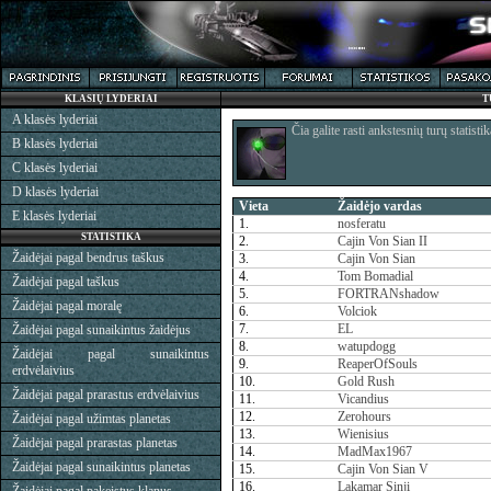
KLASIŲ LYDERIAI
T
A klasės lyderiai
Čia galite rasti ankstesnių turų statistik
B klasės lyderiai
C klasės lyderiai
D klasės lyderiai
Vieta
Žaidėjo vardas
E klasės lyderiai
1.
nosferatu
STATISTIKA
2.
Cajin Von Sian II
Žaidėjai pagal bendrus taškus
3.
Cajin Von Sian
4.
Tom Bomadial
Žaidėjai pagal taškus
5.
FORTRANshadow
Žaidėjai pagal moralę
6.
Volciok
7.
EL
Žaidėjai pagal sunaikintus žaidėjus
8.
watupdogg
Žaidėjai pagal sunaikintus
9.
ReaperOfSouls
erdvėlaivius
10.
Gold Rush
Žaidėjai pagal prarastus erdvėlaivius
11.
Vicandius
12.
Zerohours
Žaidėjai pagal užimtas planetas
13.
Wienisius
Žaidėjai pagal prarastas planetas
14.
MadMax1967
Žaidėjai pagal sunaikintus planetas
15.
Cajin Von Sian V
16.
Lakamar Sinji