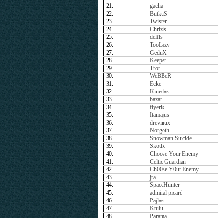
21.
gacha
22.
ButkuS
23.
Twister
24.
Chrizis
25.
delfis
26.
TooLazy
27.
GeduX
28.
Keeper
29.
Tror
30.
WeBBeR
31.
Ecke
32.
Kinedas
33.
bazar
34.
flyeris
35.
Itamajus
36.
drevinux
37.
Norgoth
38.
Snowman Suicide
39.
Skotik
40.
Choose Your Enemy
41.
Celtic Guardian
42.
Ch00se Y0ur Enemy
43.
jra
44.
SpaceHunter
45.
admiral picard
46.
Pajlaer
47.
Ktulu
48.
Parama