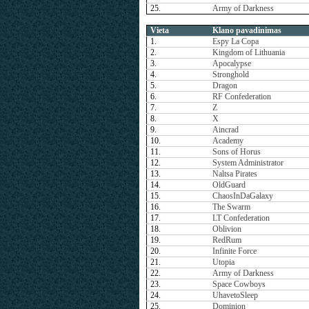
25.
Army of Darkness
Vieta
Klano pavadinimas
1.
Espy La Copa
2.
Kingdom of Lithuania
3.
Apocalypse
4.
Stronghold
5.
Dragon
6.
RF Confederation
7.
Z
8.
X
9.
Aincrad
10.
Academy
11.
Sons of Horus
12.
System Administrator
13.
Naltsa Pirates
14.
OldGuard
15.
ChaosInDaGalaxy
16.
The Swarm
17.
LT Confederation
18.
Oblivion
19.
RedRum
20.
Infinite Force
21.
Utopia
22.
Army of Darkness
23.
Space Cowboys
24.
UhavetoSleep
25.
Dominion