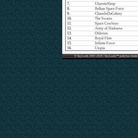
7.
UhavetoSleep
8.
Belkan Space Force
9.
ChaosInDaGalaxy
10.
The Swarm
11.
Space Cowboys
12.
Army of Darkness
13.
Oblivion
14.
Royal Fleet
15.
Infinite Force
16.
Utopia
© SkyLords 2002-2026 | SkyLords™ prekybos ženkl