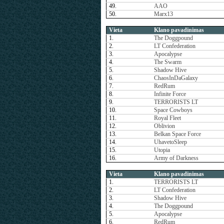
49.
AAO
50.
Marx13
Vieta
Klano pavadinimas
1.
The Doggpound
2.
LT Confederation
3.
Apocalypse
4.
The Swarm
5.
Shadow Hive
6.
ChaosInDaGalaxy
7.
RedRum
8.
Infinite Force
9.
TERRORISTS LT
10.
Space Cowboys
11.
Royal Fleet
12.
Oblivion
13.
Belkan Space Force
14.
UhavetoSleep
15.
Utopia
16.
Army of Darkness
Vieta
Klano pavadinimas
1.
TERRORISTS LT
2.
LT Confederation
3.
Shadow Hive
4.
The Doggpound
5.
Apocalypse
6.
RedRum