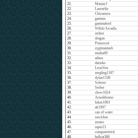
21.
ManiacJ
22.
Lauraelia
23.
Chicamera
24.
gamma
25.
gammalord
26.
Wilski Arcadia
27.
striker
28.
dragan
29.
Prinsecret
30.
zygimantasb
31.
mutka69
32.
adasu
33.
dariuks
34.
LeonVon
35.
zergling1187
36.
dylan1338
37.
Scherer
38.
Serber
39.
chow1024
40.
Arnoldisimo
41.
lukas1003
42.
ak1997
43.
can of water
44.
sawickas
45.
zezaro
46.
rapto23
47.
computertrick
48.
hellcat380