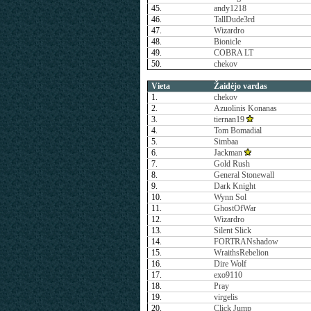
45.
andy1218
46.
TallDude3rd
47.
Wizardro
48.
Bionicle
49.
COBRA LT
50.
chekov
Vieta
Žaidėjo vardas
1.
chekov
2.
Azuolinis Konanas
3.
tiernan19
4.
Tom Bomadial
5.
Simbaa
6.
Jackman
7.
Gold Rush
8.
General Stonewall
9.
Dark Knight
10.
Wynn Sol
11.
GhostOfWar
12.
Wizardro
13.
Silent Slick
14.
FORTRANshadow
15.
WraithsRebelion
16.
Dire Wolf
17.
exo9110
18.
Pray
19.
virgelis
20.
Click Jump