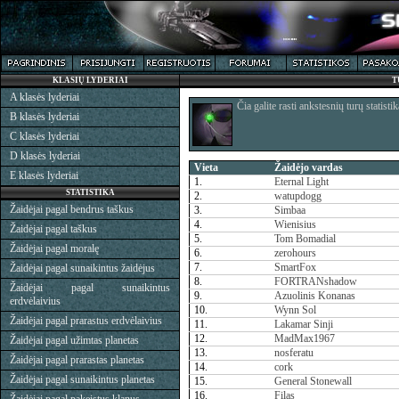
KLASIŲ LYDERIAI
T
A klasės lyderiai
Čia galite rasti ankstesnių turų statistik
B klasės lyderiai
C klasės lyderiai
D klasės lyderiai
Vieta
Žaidėjo vardas
E klasės lyderiai
1.
Eternal Light
STATISTIKA
2.
watupdogg
Žaidėjai pagal bendrus taškus
3.
Simbaa
4.
Wienisius
Žaidėjai pagal taškus
5.
Tom Bomadial
Žaidėjai pagal moralę
6.
zerohours
7.
SmartFox
Žaidėjai pagal sunaikintus žaidėjus
8.
FORTRANshadow
Žaidėjai pagal sunaikintus
9.
Azuolinis Konanas
erdvėlaivius
10.
Wynn Sol
Žaidėjai pagal prarastus erdvėlaivius
11.
Lakamar Sinji
12.
MadMax1967
Žaidėjai pagal užimtas planetas
13.
nosferatu
Žaidėjai pagal prarastas planetas
14.
cork
Žaidėjai pagal sunaikintus planetas
15.
General Stonewall
16.
Filas