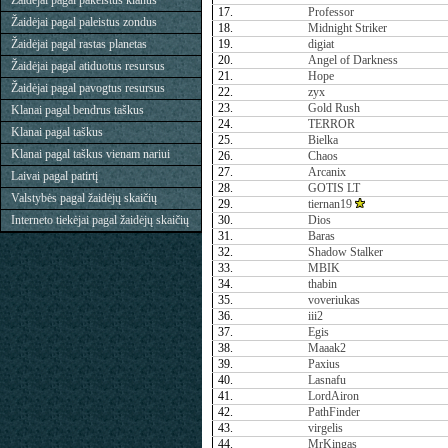
Žaidėjai pagal pakeistus klanus
17.
Professor
Žaidėjai pagal paleistus zondus
18.
Midnight Striker
Žaidėjai pagal rastas planetas
19.
digiat
20.
Angel of Darkness
Žaidėjai pagal atiduotus resursus
21.
Hope
Žaidėjai pagal pavogtus resursus
22.
zyx
23.
Gold Rush
Klanai pagal bendrus taškus
24.
TERROR
Klanai pagal taškus
25.
Bielka
Klanai pagal taškus vienam nariui
26.
Chaos
27.
Arcanix
Laivai pagal patirtį
28.
GOTIS LT
Valstybės pagal žaidėjų skaičių
29.
tiernan19
Interneto tiekėjai pagal žaidėjų skaičių
30.
Dios
31.
Baras
32.
Shadow Stalker
33.
MBIK
34.
thabin
35.
voveriukas
36.
iii2
37.
Egis
38.
Maaak2
39.
Paxius
40.
Lasnafu
41.
LordAiron
42.
PathFinder
43.
virgelis
44.
MrKingas