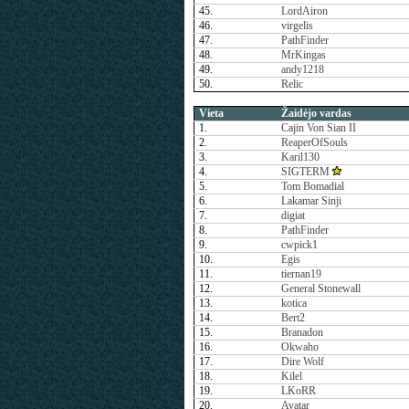
45.
LordAiron
46.
virgelis
47.
PathFinder
48.
MrKingas
49.
andy1218
50.
Relic
Vieta
Žaidėjo vardas
1.
Cajin Von Sian II
2.
ReaperOfSouls
3.
Karil130
4.
SIGTERM
5.
Tom Bomadial
6.
Lakamar Sinji
7.
digiat
8.
PathFinder
9.
cwpick1
10.
Egis
11.
tiernan19
12.
General Stonewall
13.
kotica
14.
Bert2
15.
Branadon
16.
Okwaho
17.
Dire Wolf
18.
Kilel
19.
LKoRR
20.
Avatar