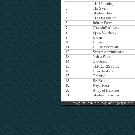
2.
The Underdogs
3.
The Swarm
4.
Shadow Hive
5.
The Doggpound
6.
Infinite Force
7.
ChaosInDaGalaxy
8.
Space Cowboys
9.
Utopia
10.
Dragon
11.
LT Confederation
12.
System Administrator
13.
Naltsa Pirates
14.
OldGuard
15.
TERRORISTS LT
16.
UhavetoSleep
17.
Oblivion
18.
RedRum
19.
Royal Fleet
20.
Army of Darkness
21.
Shadow Industries
© SkyLords 2002-2026 | SkyLords™ prekybos ženkl