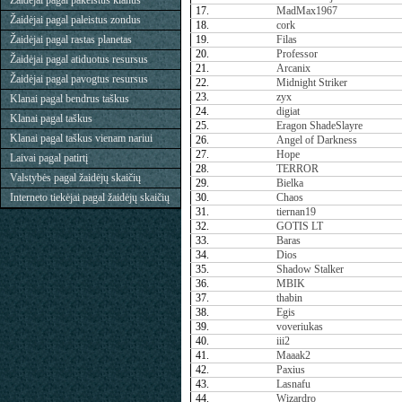
Žaidėjai pagal pakeistus klanus
17.
MadMax1967
Žaidėjai pagal paleistus zondus
18.
cork
Žaidėjai pagal rastas planetas
19.
Filas
20.
Professor
Žaidėjai pagal atiduotus resursus
21.
Arcanix
Žaidėjai pagal pavogtus resursus
22.
Midnight Striker
23.
zyx
Klanai pagal bendrus taškus
24.
digiat
Klanai pagal taškus
25.
Eragon ShadeSlayre
Klanai pagal taškus vienam nariui
26.
Angel of Darkness
27.
Hope
Laivai pagal patirtį
28.
TERROR
Valstybės pagal žaidėjų skaičių
29.
Bielka
Interneto tiekėjai pagal žaidėjų skaičių
30.
Chaos
31.
tiernan19
32.
GOTIS LT
33.
Baras
34.
Dios
35.
Shadow Stalker
36.
MBIK
37.
thabin
38.
Egis
39.
voveriukas
40.
iii2
41.
Maaak2
42.
Paxius
43.
Lasnafu
44.
Wizardro