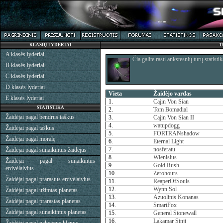
KLASIŲ LYDERIAI
T
A klasės lyderiai
Čia galite rasti ankstesnių turų statistik
B klasės lyderiai
C klasės lyderiai
D klasės lyderiai
Vieta
Žaidėjo vardas
E klasės lyderiai
1.
Cajin Von Sian
STATISTIKA
2.
Tom Bomadial
Žaidėjai pagal bendrus taškus
3.
Cajin Von Sian II
4.
watupdogg
Žaidėjai pagal taškus
5.
FORTRANshadow
Žaidėjai pagal moralę
6.
Eternal Light
7.
nosferatu
Žaidėjai pagal sunaikintus žaidėjus
8.
Wienisius
Žaidėjai pagal sunaikintus
9.
Gold Rush
erdvėlaivius
10.
Zerohours
Žaidėjai pagal prarastus erdvėlaivius
11.
ReaperOfSouls
12.
Wynn Sol
Žaidėjai pagal užimtas planetas
13.
Azuolinis Konanas
Žaidėjai pagal prarastas planetas
14.
SmartFox
Žaidėjai pagal sunaikintus planetas
15.
General Stonewall
16.
Lakamar Sinji