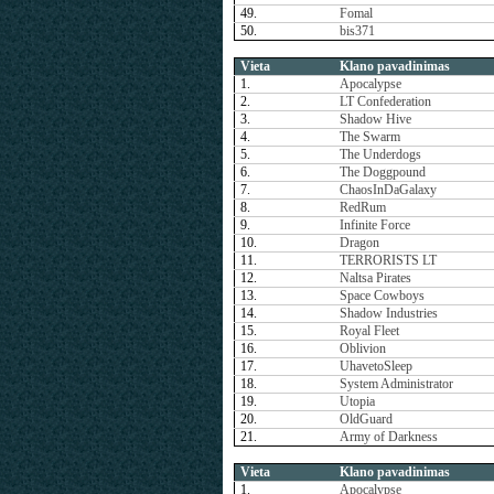
49.
Fomal
50.
bis371
Vieta
Klano pavadinimas
1.
Apocalypse
2.
LT Confederation
3.
Shadow Hive
4.
The Swarm
5.
The Underdogs
6.
The Doggpound
7.
ChaosInDaGalaxy
8.
RedRum
9.
Infinite Force
10.
Dragon
11.
TERRORISTS LT
12.
Naltsa Pirates
13.
Space Cowboys
14.
Shadow Industries
15.
Royal Fleet
16.
Oblivion
17.
UhavetoSleep
18.
System Administrator
19.
Utopia
20.
OldGuard
21.
Army of Darkness
Vieta
Klano pavadinimas
1.
Apocalypse