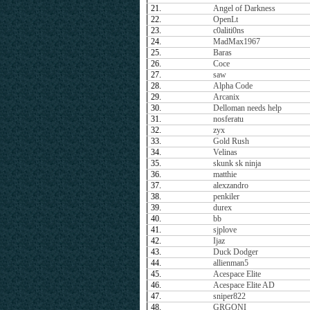
21.
Angel of Darkness
22.
OpenLt
23.
c0aliti0ns
24.
MadMax1967
25.
Baras
26.
Coce
27.
saw
28.
Alpha Code
29.
Arcanix
30.
Delloman needs help
31.
nosferatu
32.
zyx
33.
Gold Rush
34.
Velinas
35.
skunk sk ninja
36.
matthie
37.
alexzandro
38.
penkiler
39.
durex
40.
bb
41.
sjplove
42.
Ijaz
43.
Duck Dodger
44.
allienman5
45.
Acespace Elite
46.
Acespace Elite AD
47.
sniper822
48.
GRGONI