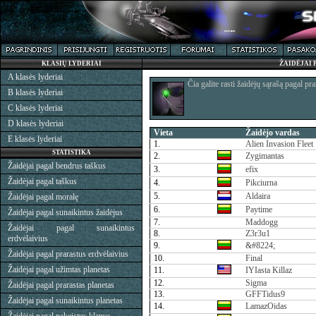
KLASIŲ LYDERIAI
ŽAIDĖJAI 
A klasės lyderiai
Čia galite rasti žaidėjų sąrašą pagal pr
B klasės lyderiai
C klasės lyderiai
D klasės lyderiai
Vieta
Žaidėjo vardas
E klasės lyderiai
1.
Alien Invasion Fleet
STATISTIKA
2.
Zygimantas
Žaidėjai pagal bendrus taškus
3.
efix
Žaidėjai pagal taškus
4.
Pikciurna
5.
Aldaira
Žaidėjai pagal moralę
6.
Paytime
Žaidėjai pagal sunaikintus žaidėjus
7.
Maddogg
Žaidėjai pagal sunaikintus
8.
Z3r3u1
erdvėlaivius
9.
&#8224;
Žaidėjai pagal prarastus erdvėlaivius
10.
Final
Žaidėjai pagal užimtas planetas
11.
IYIasta Killaz
12.
Sigma
Žaidėjai pagal prarastas planetas
13.
GFFTidus9
Žaidėjai pagal sunaikintus planetas
14.
LamazOidas