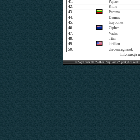
41.
Pajlaer
42.
Ktulu
43.
Parama
44.
Daunas
45.
lazybones
46.
Cipher
47.
Vadas
48.
Titan
49.
kirillian
50.
chroemragnarok
Informacija 
© SkyLords 2002-2026 | SkyLords™ prekybos ženkl