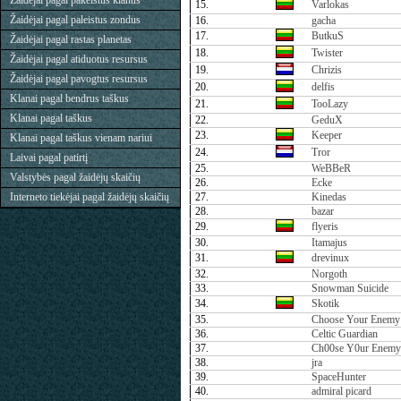
Žaidėjai pagal pakeistus klanus
15.
Varlokas
Žaidėjai pagal paleistus zondus
16.
gacha
17.
ButkuS
Žaidėjai pagal rastas planetas
18.
Twister
Žaidėjai pagal atiduotus resursus
19.
Chrizis
Žaidėjai pagal pavogtus resursus
20.
delfis
Klanai pagal bendrus taškus
21.
TooLazy
Klanai pagal taškus
22.
GeduX
23.
Keeper
Klanai pagal taškus vienam nariui
24.
Tror
Laivai pagal patirtį
25.
WeBBeR
Valstybės pagal žaidėjų skaičių
26.
Ecke
Interneto tiekėjai pagal žaidėjų skaičių
27.
Kinedas
28.
bazar
29.
flyeris
30.
Itamajus
31.
drevinux
32.
Norgoth
33.
Snowman Suicide
34.
Skotik
35.
Choose Your Enemy
36.
Celtic Guardian
37.
Ch00se Y0ur Enemy
38.
jra
39.
SpaceHunter
40.
admiral picard