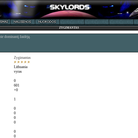
ZYGIMANTAS
pie dominantį žaidėją.
Zygimantas
Lithuania
vyras
0
601
+0
1
0
0
0
0
0
0