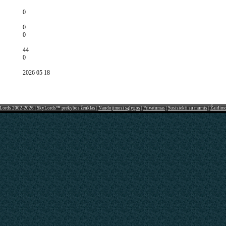
0
0
0
44
0
2026 05 18
Lords 2002-2026 | SkyLords™ prekybos ženklas |
Naudojimosi sąlygos
|
Privatumas
|
Susisiekti su mumis
|
Žaidim