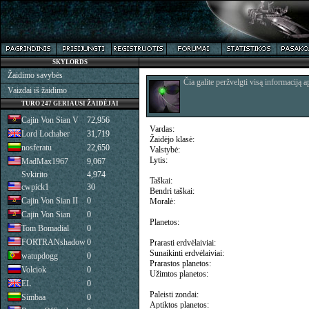
SKYLORDS
Žaidimo savybės
Čia galite peržvelgti visą informaciją a
Vaizdai iš žaidimo
TURO 247 GERIAUSI ŽAIDĖJAI
Cajin Von Sian V
72,956
Vardas:
Lord Lochaber
31,719
Žaidėjo klasė:
nosferatu
22,650
Valstybė:
Lytis:
MadMax1967
9,067
Svkirito
4,974
Taškai:
cwpick1
30
Bendri taškai:
Cajin Von Sian II
0
Moralė:
Cajin Von Sian
0
Planetos:
Tom Bomadial
0
FORTRANshadow
0
Prarasti erdvėlaiviai:
Sunaikinti erdvėlaiviai:
watupdogg
0
Prarastos planetos:
Volciok
0
Užimtos planetos:
EL
0
Paleisti zondai:
Simbaa
0
Aptiktos planetos: