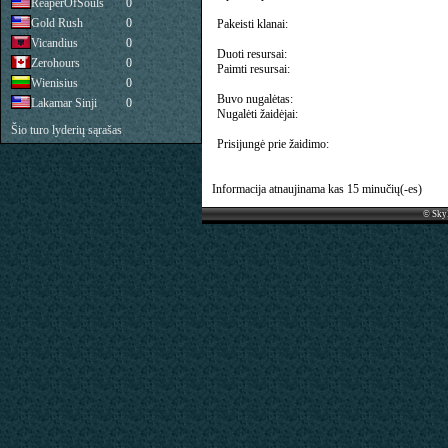
ReaperOfSouls
0
Gold Rush
0
Pakeisti klanai:
Vicandius
0
Duoti resursai:
Zerohours
0
Paimti resursai:
Wienisius
0
Buvo nugalėtas:
Lakamar Sinji
0
Nugalėti žaidėjai:
Šio turo lyderių sąrašas
Prisijungė prie žaidimo:
Informacija atnaujinama kas 15 minučių(-es)
© Sky