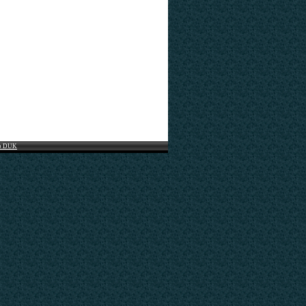
o DUK