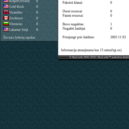
ReaperOfSouls
0
Pakeisti klanai:
0
Gold Rush
0
Duoti resursai:
0
Vicandius
0
Paimti resursai:
0
Zerohours
0
Wienisius
0
Buvo nugalėtas:
1
Nugalėti žaidėjai:
0
Lakamar Sinji
0
Prisijungė prie žaidimo:
2003 11 03
Šio turo lyderių sąrašas
Informacija atnaujinama kas 15 minučių(-es)
© SkyLords 2002-2026 | SkyLords™ prekybos ženkl