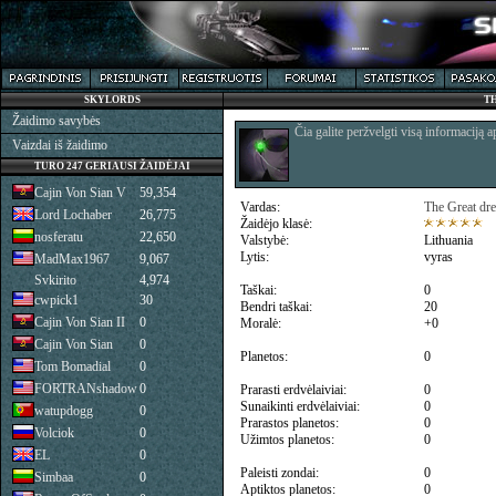
SKYLORDS
T
Žaidimo savybės
Čia galite peržvelgti visą informaciją a
Vaizdai iš žaidimo
TURO 247 GERIAUSI ŽAIDĖJAI
Cajin Von Sian V
59,354
Vardas:
The Great dr
Lord Lochaber
26,775
Žaidėjo klasė:
nosferatu
22,650
Valstybė:
Lithuania
Lytis:
vyras
MadMax1967
9,067
Svkirito
4,974
Taškai:
0
cwpick1
30
Bendri taškai:
20
Cajin Von Sian II
0
Moralė:
+0
Cajin Von Sian
0
Planetos:
0
Tom Bomadial
0
FORTRANshadow
0
Prarasti erdvėlaiviai:
0
Sunaikinti erdvėlaiviai:
0
watupdogg
0
Prarastos planetos:
0
Volciok
0
Užimtos planetos:
0
EL
0
Paleisti zondai:
0
Simbaa
0
Aptiktos planetos:
0