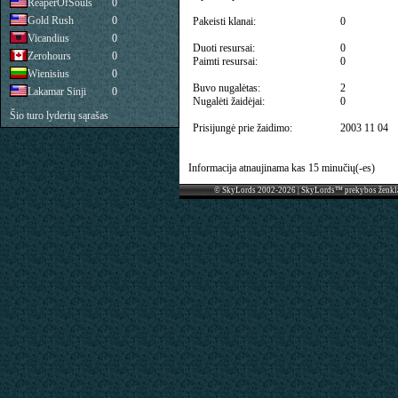
ReaperOfSouls
0
Gold Rush
0
Pakeisti klanai:
0
Vicandius
0
Duoti resursai:
0
Zerohours
0
Paimti resursai:
0
Wienisius
0
Buvo nugalėtas:
2
Lakamar Sinji
0
Nugalėti žaidėjai:
0
Šio turo lyderių sąrašas
Prisijungė prie žaidimo:
2003 11 04
Informacija atnaujinama kas 15 minučių(-es)
© SkyLords 2002-2026 | SkyLords™ prekybos ženkl