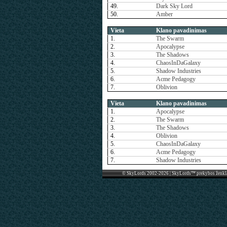
49.
Dark Sky Lord
50.
Amber
Vieta
Klano pavadinimas
1.
The Swarm
2.
Apocalypse
3.
The Shadows
4.
ChaosInDaGalaxy
5.
Shadow Industries
6.
Acme Pedagogy
7.
Oblivion
Vieta
Klano pavadinimas
1.
Apocalypse
2.
The Swarm
3.
The Shadows
4.
Oblivion
5.
ChaosInDaGalaxy
6.
Acme Pedagogy
7.
Shadow Industries
© SkyLords 2002-2026 | SkyLords™ prekybos ženkl