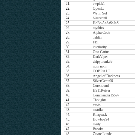
21.
cwpick1
22.
OpenLt
23.
Wynn Sol
24.
blazecon0
25.
HoBo AsSaSsInS
26.
mythics
27.
Alpha Code
28.
Teldin
29.
FBI
30.
interiority
31.
Otto Carius
32.
DarkViper
33.
chipymunk33
34.
nom nom
35.
COBRA LT
36.
Angel of Darkness
37.
SilverGerm00
38.
Corehound
39.
H911Reiver
40.
Commander15597
41.
Thoughts
42.
travis
43.
mstrike
44.
Knapsack
45.
Howboy94
46.
mady
47.
Brooke
48.
Zayne Lunde