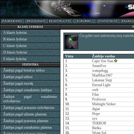
KLASIŲ LYDERIAI
T
A klasės lyderiai
Čia galite rasti ankstesnių turų statistik
B klasės lyderiai
C klasės lyderiai
D klasės lyderiai
Vieta
Žaidėjo vardas
E klasės lyderiai
1.
Cajin Von Sian
STATISTIKA
2.
SmartFox
Žaidėjai pagal bendrus taškus
3.
watupdogg
4.
MadMax1967
Žaidėjai pagal taškus
5.
Lakamar Sinji
Žaidėjai pagal moralę
6.
Eternal Light
7.
cork
Žaidėjai pagal sunaikintus žaidėjus
8.
Filas
Žaidėjai pagal sunaikintus
9.
Professor
erdvėlaivius
10.
Midnight Striker
Žaidėjai pagal prarastus erdvėlaivius
11.
digiat
12.
Hope
Žaidėjai pagal užimtas planetas
13.
zyx
Žaidėjai pagal prarastas planetas
14.
TERROR
Žaidėjai pagal sunaikintus planetas
15.
Bielka
16.
Wynn Sol