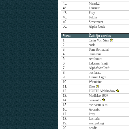
45.
Maaak2
46.
Laurrriz
47.
Pray
48.
Teldin
49.
Streetracer
50.
Alpha Code
Vieta
Žaidėjo vardas
1.
Cajin Von Sian
2.
cork
3.
Tom Bomadial
4.
Omnibus
5.
zerohours
6.
Lakamar Sinji
7.
AlphaWarCraft
8.
nosferatu
9.
Eternal Light
10.
Wienisius
11.
Dios
12.
FORTRANshadow
13.
MadMax1967
14.
tiernan19
15.
me naam is m
16.
Arcanix
17.
Pray
18.
Lasnafu
19.
watupdogg
20.
geedis