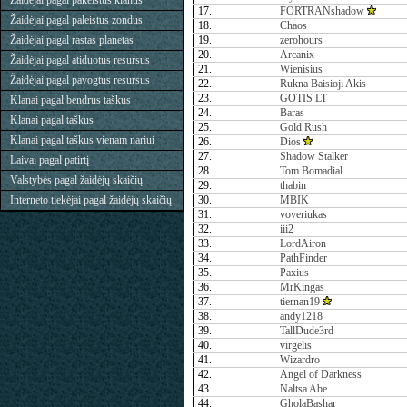
Žaidėjai pagal pakeistus klanus
17.
FORTRANshadow
Žaidėjai pagal paleistus zondus
18.
Chaos
Žaidėjai pagal rastas planetas
19.
zerohours
20.
Arcanix
Žaidėjai pagal atiduotus resursus
21.
Wienisius
Žaidėjai pagal pavogtus resursus
22.
Rukna Baisioji Akis
23.
GOTIS LT
Klanai pagal bendrus taškus
24.
Baras
Klanai pagal taškus
25.
Gold Rush
Klanai pagal taškus vienam nariui
26.
Dios
27.
Shadow Stalker
Laivai pagal patirtį
28.
Tom Bomadial
Valstybės pagal žaidėjų skaičių
29.
thabin
Interneto tiekėjai pagal žaidėjų skaičių
30.
MBIK
31.
voveriukas
32.
iii2
33.
LordAiron
34.
PathFinder
35.
Paxius
36.
MrKingas
37.
tiernan19
38.
andy1218
39.
TallDude3rd
40.
virgelis
41.
Wizardro
42.
Angel of Darkness
43.
Naltsa Abe
44.
GholaBashar