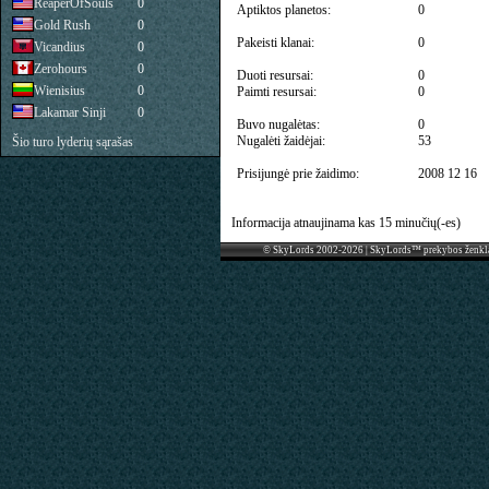
ReaperOfSouls
0
Aptiktos planetos:
0
Gold Rush
0
Pakeisti klanai:
0
Vicandius
0
Zerohours
0
Duoti resursai:
0
Wienisius
0
Paimti resursai:
0
Lakamar Sinji
0
Buvo nugalėtas:
0
Nugalėti žaidėjai:
53
Šio turo lyderių sąrašas
Prisijungė prie žaidimo:
2008 12 16
Informacija atnaujinama kas 15 minučių(-es)
© SkyLords 2002-2026 | SkyLords™ prekybos ženkl