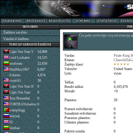
SKYLORDS
PIR
Žaidimo savybės
Čia galite peržvelgti visą informaciją a
Vaizdai iš žaidimo
TURO 247 GERIAUSI ŽAIDĖJAI
Cajin Von Sian V
54,800
Vardas:
Pirate King 
Lord Lochaber
24,525
Klanas:
ChaosInDaGa
nosferatu
22,650
Žaidėjo klasė:
Valstybė:
United States
MadMax1967
9,067
Lytis:
vyras
Svkirito
4,974
cwpick1
30
Taškai:
0
Cajin Von Sian II
0
Bendri taškai:
4,105,676
Moralė:
+0
Cajin Von Sian
0
Tom Bomadial
0
Planetos:
29
FORTRANshadow
0
Prarasti erdvėlaiviai:
0
watupdogg
0
Sunaikinti erdvėlaiviai:
0
Volciok
0
Prarastos planetos:
0
EL
0
Užimtos planetos:
0
Simbaa
0
Paleisti zondai:
0