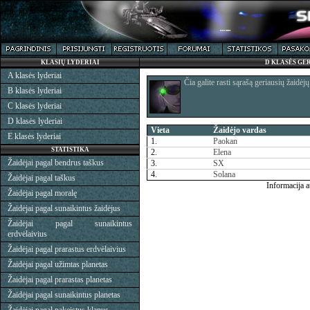
KLASIŲ LYDERIAI
D KLASĖS GE
A klasės lyderiai
Čia galite rasti sąrašą geriausių žaidėj
B klasės lyderiai
C klasės lyderiai
D klasės lyderiai
Vieta
Žaidėjo vardas
E klasės lyderiai
1.
Paokan
STATISTIKA
2.
Elena
Žaidėjai pagal bendrus taškus
3.
SX
4.
Solana
Žaidėjai pagal taškus
Informacija 
Žaidėjai pagal moralę
Žaidėjai pagal sunaikintus žaidėjus
Žaidėjai pagal sunaikintus
erdvėlaivius
Žaidėjai pagal prarastus erdvėlaivius
Žaidėjai pagal užimtas planetas
Žaidėjai pagal prarastas planetas
Žaidėjai pagal sunaikintus planetas