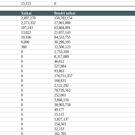
15,115
0
Taškai
Bendri taškai
2,697,270
150,782,154
2,273,332
27,961,889
107,143
65,804,091
13,022
21,057,143
10,106
84,533,755
9,090
30,290,195
360
12,506,123
0
2,753,169
0
8,317,089
0
46,612
0
527,984
0
93,863
0
176,711,357
0
168,831
0
2,122,292
0
78,729,562
0
252,061
0
3,868,110
0
36,903,758
0
49,177
0
15,115
0
1,827,137
0
154,565
0
32,233
0
162,703