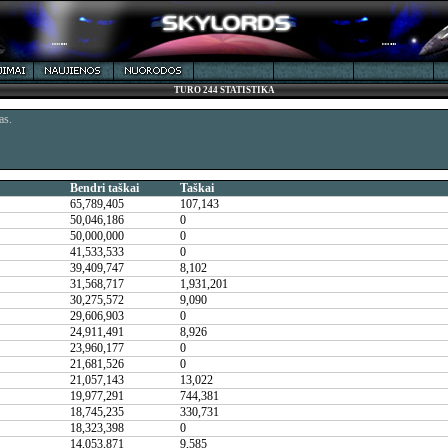
TURO 244 STATISTIKA
as.
Bendri taškai
Taškai
65,789,405
107,143
50,046,186
0
50,000,000
0
41,533,533
0
39,409,747
8,102
31,568,717
1,931,201
30,275,572
9,090
29,606,903
0
24,911,491
8,926
23,960,177
0
21,681,526
0
21,057,143
13,022
19,977,291
744,381
18,745,235
330,731
18,323,398
0
14,053,871
9,585