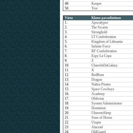
49.
Keeper
50.
Tror
Vieta
Klano pavadinimas
1.
Apocalypse
2.
The Swarm
3.
Stronghold
4.
LT Confederation
5.
Kingdom of Lithuania
6.
Infinite Force
7.
RF Confederation
8.
Espy La Copa
9.
Z
10.
ChaosInDaGalaxy
11.
X
12.
RedRum
13.
Dragon
14.
Naltsa Pirates
15.
Space Cowboys
16.
Academy
17.
Oblivion
18.
System Administrator
19.
Dominion
20.
UhavetoSleep
21.
Sons of Horus
22.
Utopia
23.
Aincrad
24.
OldGuard