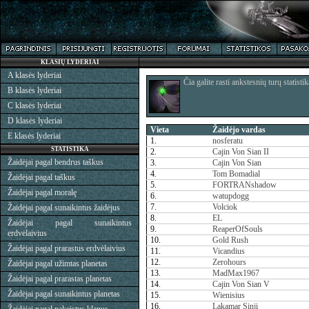
KLASIŲ LYDERIAI
A klasės lyderiai
Čia galite rasti ankstesnių turų statistik
B klasės lyderiai
C klasės lyderiai
D klasės lyderiai
Vieta
Žaidėjo vardas
E klasės lyderiai
1.
nosferatu
STATISTIKA
2.
Cajin Von Sian II
Žaidėjai pagal bendrus taškus
3.
Cajin Von Sian
4.
Tom Bomadial
Žaidėjai pagal taškus
5.
FORTRANshadow
Žaidėjai pagal moralę
6.
watupdogg
7.
Volciok
Žaidėjai pagal sunaikintus žaidėjus
8.
EL
Žaidėjai pagal sunaikintus
9.
ReaperOfSouls
erdvėlaivius
10.
Gold Rush
Žaidėjai pagal prarastus erdvėlaivius
11.
Vicandius
12.
Zerohours
Žaidėjai pagal užimtas planetas
13.
MadMax1967
Žaidėjai pagal prarastas planetas
14.
Cajin Von Sian V
Žaidėjai pagal sunaikintus planetas
15.
Wienisius
16.
Lakamar Sinji