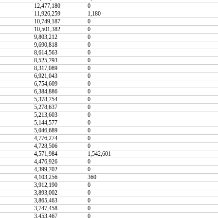
12,477,180
0
11,926,259
1,180
10,749,187
0
10,501,382
0
9,803,212
0
9,690,818
0
8,614,563
0
8,525,793
0
8,317,089
0
6,921,043
0
6,754,609
0
6,384,886
0
5,378,754
0
5,278,637
0
5,213,603
0
5,144,577
0
5,046,689
0
4,776,274
0
4,728,506
0
4,571,984
1,542,601
4,476,926
0
4,399,702
0
4,103,256
360
3,912,190
0
3,893,002
0
3,865,463
0
3,747,458
0
3,453,467
0