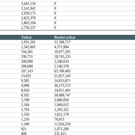
3,441,154
0
3,141,942
0
2,939,173
0
2,825,370
0
2,805,194
0
2,759,237
0
Taškai
Bendri taškai
1,931,201
31,568,717
1,542,601
4,571,984
744,381
19,977,291
330,731
18,745,235
200,000
2,240,634
200,000
2,140,378
107,143
65,789,405
13,022
21,057,143
9,585
14,053,871
9,090
30,275,572
8,926
24,911,491
8,102
39,409,747
3,709
2,080,856
2,184
1,949,015
1,793
1,295,321
1,526
1,821,179
1,216
76,013
1,180
11,926,259
921
1,871,206
899
231,415