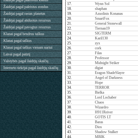
Žaidėjai pagal pakeistus klanus
17.
Wynn Sol
Žaidėjai pagal paleistus zondus
18.
shaphan
Žaidėjai pagal rastas planetas
19.
Azuolinis Konanas
20.
SmartFox
Žaidėjai pagal atiduotus resursus
21.
General Stonewall
Žaidėjai pagal pavogtus resursus
22.
Tiernan19
23.
SIGTERM
Klanai pagal bendrus taškus
24.
Karil130
Klanai pagal taškus
25.
zyx
Klanai pagal taškus vienam nariui
26.
cork
27.
Filas
Laivai pagal patirtį
28.
Professor
Valstybės pagal žaidėjų skaičių
29.
Midnight Striker
Interneto tiekėjai pagal žaidėjų skaičių
30.
digiat
31.
Eragon ShadeSlayre
32.
Angel of Darkness
33.
Hope
34.
TERROR
35.
Bielka
36.
Lord Lochaber
37.
Chaos
38.
Wizardro
39.
H911Reiver
40.
GOTIS LT
41.
Baras
42.
Dios
43.
Shadow Stalker
44.
MBIK