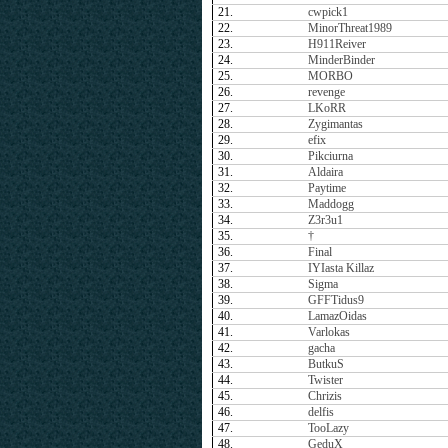
21.
cwpick1
22.
MinorThreat1989
23.
H911Reiver
24.
MinderBinder
25.
MORBO
26.
revenge
27.
LKoRR
28.
Zygimantas
29.
efix
30.
Pikciurna
31.
Aldaira
32.
Paytime
33.
Maddogg
34.
Z3r3u1
35.
†
36.
Final
37.
IYIasta Killaz
38.
Sigma
39.
GFFTidus9
40.
LamazOidas
41.
Varlokas
42.
gacha
43.
ButkuS
44.
Twister
45.
Chrizis
46.
delfis
47.
TooLazy
48.
GeduX