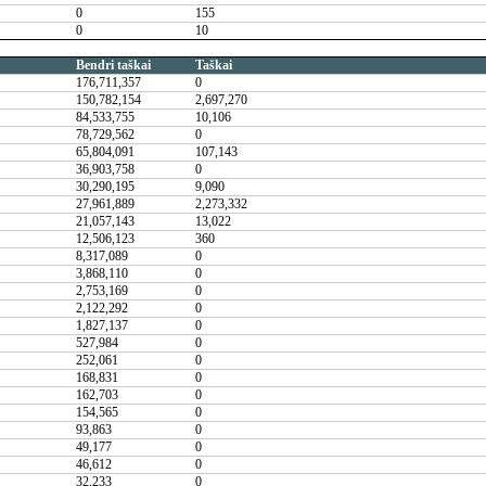
0
155
0
10
Bendri taškai
Taškai
176,711,357
0
150,782,154
2,697,270
84,533,755
10,106
78,729,562
0
65,804,091
107,143
36,903,758
0
30,290,195
9,090
27,961,889
2,273,332
21,057,143
13,022
12,506,123
360
8,317,089
0
3,868,110
0
2,753,169
0
2,122,292
0
1,827,137
0
527,984
0
252,061
0
168,831
0
162,703
0
154,565
0
93,863
0
49,177
0
46,612
0
32,233
0