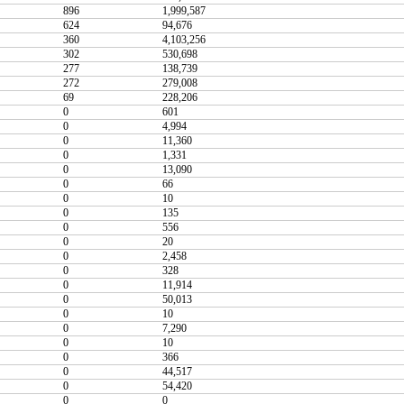
896
1,999,587
624
94,676
360
4,103,256
302
530,698
277
138,739
272
279,008
69
228,206
0
601
0
4,994
0
11,360
0
1,331
0
13,090
0
66
0
10
0
135
0
556
0
20
0
2,458
0
328
0
11,914
0
50,013
0
10
0
7,290
0
10
0
366
0
44,517
0
54,420
0
0