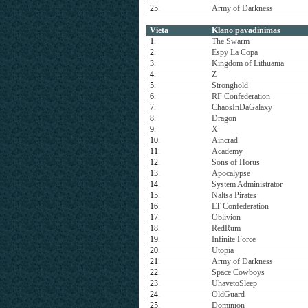
25.
Army of Darkness
Vieta
Klano pavadinimas
1.
The Swarm
2.
Espy La Copa
3.
Kingdom of Lithuania
4.
Z
5.
Stronghold
6.
RF Confederation
7.
ChaosInDaGalaxy
8.
Dragon
9.
X
10.
Aincrad
11.
Academy
12.
Sons of Horus
13.
Apocalypse
14.
System Administrator
15.
Naltsa Pirates
16.
LT Confederation
17.
Oblivion
18.
RedRum
19.
Infinite Force
20.
Utopia
21.
Army of Darkness
22.
Space Cowboys
23.
UhavetoSleep
24.
OldGuard
25.
Dominion