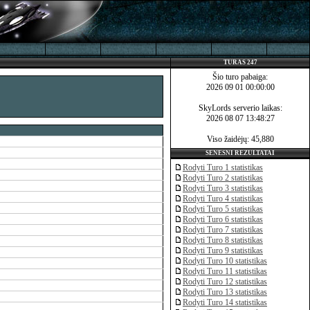
TURAS 247
Šio turo pabaiga:
2026 09 01 00:00:00
SkyLords serverio laikas:
2026 08 07 13:48:27
Viso žaidėjų: 45,880
SENESNI REZULTATAI
Rodyti Turo 1 statistikas
Rodyti Turo 2 statistikas
Rodyti Turo 3 statistikas
Rodyti Turo 4 statistikas
Rodyti Turo 5 statistikas
Rodyti Turo 6 statistikas
Rodyti Turo 7 statistikas
Rodyti Turo 8 statistikas
Rodyti Turo 9 statistikas
Rodyti Turo 10 statistikas
Rodyti Turo 11 statistikas
Rodyti Turo 12 statistikas
Rodyti Turo 13 statistikas
Rodyti Turo 14 statistikas