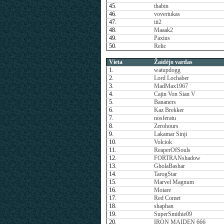
45.
thabin
46.
voveriukas
47.
iii2
48.
Maaak2
49.
Paxius
50.
Relic
Vieta
Žaidėjo vardas
1.
watupdogg
2.
Lord Lochaber
3.
MadMax1967
4.
Cajin Von Sian V
5.
Bananers
6.
Kaz Brekker
7.
nosferatu
8.
Zerohours
9.
Lakamar Sinji
10.
Volciok
11.
ReaperOfSouls
12.
FORTRANshadow
13.
GholaBashar
14.
TarogStar
15.
Marvel Magnum
16.
Moiare
17.
Red Comet
18.
shaphan
19.
SuperSmithie09
20.
IRON MAIDEN 666