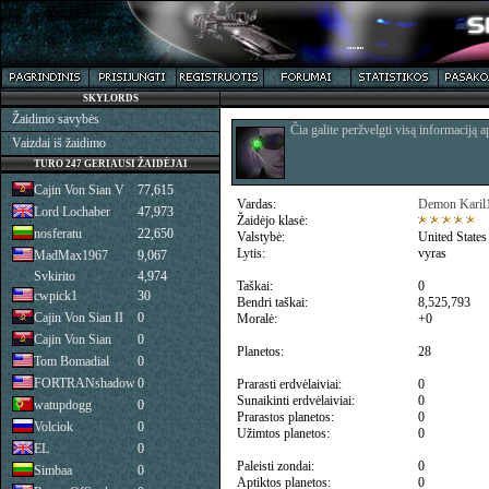
SKYLORDS
Žaidimo savybės
Čia galite peržvelgti visą informaciją a
Vaizdai iš žaidimo
TURO 247 GERIAUSI ŽAIDĖJAI
Cajin Von Sian V
77,615
Vardas:
Demon Karil
Lord Lochaber
47,973
Žaidėjo klasė:
nosferatu
22,650
Valstybė:
United States
Lytis:
vyras
MadMax1967
9,067
Svkirito
4,974
Taškai:
0
cwpick1
30
Bendri taškai:
8,525,793
Cajin Von Sian II
0
Moralė:
+0
Cajin Von Sian
0
Planetos:
28
Tom Bomadial
0
FORTRANshadow
0
Prarasti erdvėlaiviai:
0
Sunaikinti erdvėlaiviai:
0
watupdogg
0
Prarastos planetos:
0
Volciok
0
Užimtos planetos:
0
EL
0
Paleisti zondai:
0
Simbaa
0
Aptiktos planetos:
0