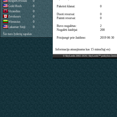
ReaperOfSouls
0
Gold Rush
0
Pakeisti klanai:
0
Vicandius
0
Duoti resursai:
0
Zerohours
0
Paimti resursai:
0
Wienisius
0
Buvo nugalėtas:
2
Lakamar Sinji
0
Nugalėti žaidėjai:
200
Šio turo lyderių sąrašas
Prisijungė prie žaidimo:
2019 06 30
Informacija atnaujinama kas 15 minučių(-es)
© SkyLords 2002-2026 | SkyLords™ prekybos ženkl