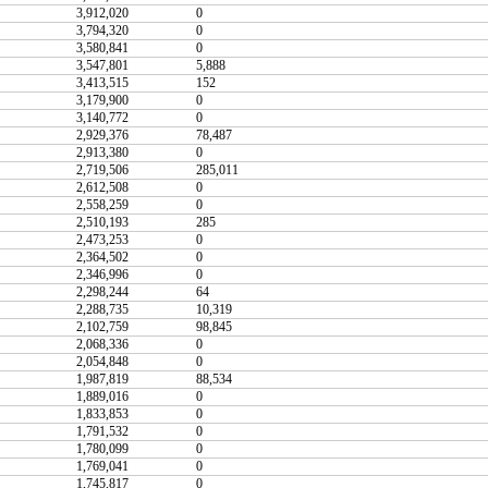
3,912,020
0
3,794,320
0
3,580,841
0
3,547,801
5,888
3,413,515
152
3,179,900
0
3,140,772
0
2,929,376
78,487
2,913,380
0
2,719,506
285,011
2,612,508
0
2,558,259
0
2,510,193
285
2,473,253
0
2,364,502
0
2,346,996
0
2,298,244
64
2,288,735
10,319
2,102,759
98,845
2,068,336
0
2,054,848
0
1,987,819
88,534
1,889,016
0
1,833,853
0
1,791,532
0
1,780,099
0
1,769,041
0
1,745,817
0