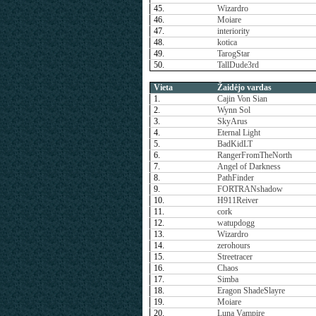
45.
Wizardro
46.
Moiare
47.
interiority
48.
kotica
49.
TarogStar
50.
TallDude3rd
Vieta
Žaidėjo vardas
1.
Cajin Von Sian
2.
Wynn Sol
3.
SkyArus
4.
Eternal Light
5.
BadKidLT
6.
RangerFromTheNorth
7.
Angel of Darkness
8.
PathFinder
9.
FORTRANshadow
10.
H911Reiver
11.
cork
12.
watupdogg
13.
Wizardro
14.
zerohours
15.
Streetracer
16.
Chaos
17.
Simba
18.
Eragon ShadeSlayre
19.
Moiare
20.
Luna Vampire