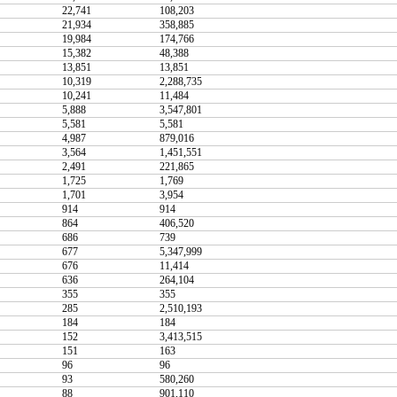
22,741
108,203
21,934
358,885
19,984
174,766
15,382
48,388
13,851
13,851
10,319
2,288,735
10,241
11,484
5,888
3,547,801
5,581
5,581
4,987
879,016
3,564
1,451,551
2,491
221,865
1,725
1,769
1,701
3,954
914
914
864
406,520
686
739
677
5,347,999
676
11,414
636
264,104
355
355
285
2,510,193
184
184
152
3,413,515
151
163
96
96
93
580,260
88
901,110