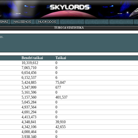
TURO 54 STATISTIKA
as.
Bendri taškai
Taškai
10,319,612
0
7,065,710
0
6,654,456
0
6,152,537
6
5,424,885
75,047
5,347,999
677
5,161,596
0
5,157,560
401,537
5,045,284
0
4,937,564
0
4,691,294
0
4,413,473
0
4,348,841
39,910
4,342,106
42,655
4,000,464
0
3,938,340
0