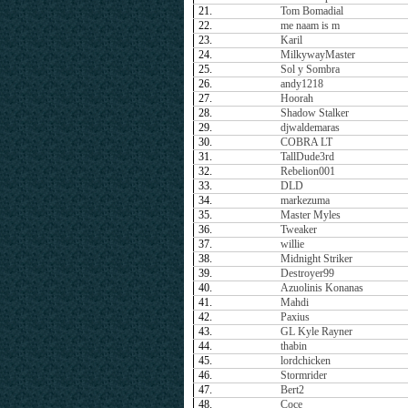
21.
Tom Bomadial
22.
me naam is m
23.
Karil
24.
MilkywayMaster
25.
Sol y Sombra
26.
andy1218
27.
Hoorah
28.
Shadow Stalker
29.
djwaldemaras
30.
COBRA LT
31.
TallDude3rd
32.
Rebelion001
33.
DLD
34.
markezuma
35.
Master Myles
36.
Tweaker
37.
willie
38.
Midnight Striker
39.
Destroyer99
40.
Azuolinis Konanas
41.
Mahdi
42.
Paxius
43.
GL Kyle Rayner
44.
thabin
45.
lordchicken
46.
Stormrider
47.
Bert2
48.
Coce