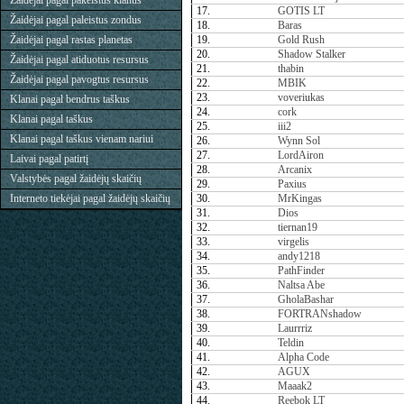
Žaidėjai pagal pakeistus klanus
17.
GOTIS LT
Žaidėjai pagal paleistus zondus
18.
Baras
Žaidėjai pagal rastas planetas
19.
Gold Rush
20.
Shadow Stalker
Žaidėjai pagal atiduotus resursus
21.
thabin
Žaidėjai pagal pavogtus resursus
22.
MBIK
23.
voveriukas
Klanai pagal bendrus taškus
24.
cork
Klanai pagal taškus
25.
iii2
Klanai pagal taškus vienam nariui
26.
Wynn Sol
27.
LordAiron
Laivai pagal patirtį
28.
Arcanix
Valstybės pagal žaidėjų skaičių
29.
Paxius
Interneto tiekėjai pagal žaidėjų skaičių
30.
MrKingas
31.
Dios
32.
tiernan19
33.
virgelis
34.
andy1218
35.
PathFinder
36.
Naltsa Abe
37.
GholaBashar
38.
FORTRANshadow
39.
Laurrriz
40.
Teldin
41.
Alpha Code
42.
AGUX
43.
Maaak2
44.
Reebok LT