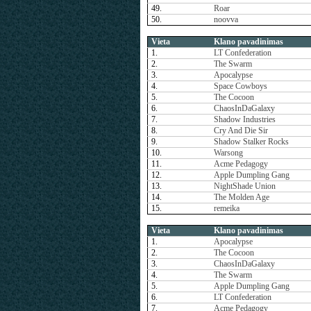
49.
Roar
50.
noovva
Vieta
Klano pavadinimas
1.
LT Confederation
2.
The Swarm
3.
Apocalypse
4.
Space Cowboys
5.
The Cocoon
6.
ChaosInDaGalaxy
7.
Shadow Industries
8.
Cry And Die Sir
9.
Shadow Stalker Rocks
10.
Warsong
11.
Acme Pedagogy
12.
Apple Dumpling Gang
13.
NightShade Union
14.
The Molden Age
15.
remeika
Vieta
Klano pavadinimas
1.
Apocalypse
2.
The Cocoon
3.
ChaosInDaGalaxy
4.
The Swarm
5.
Apple Dumpling Gang
6.
LT Confederation
7.
Acme Pedagogy