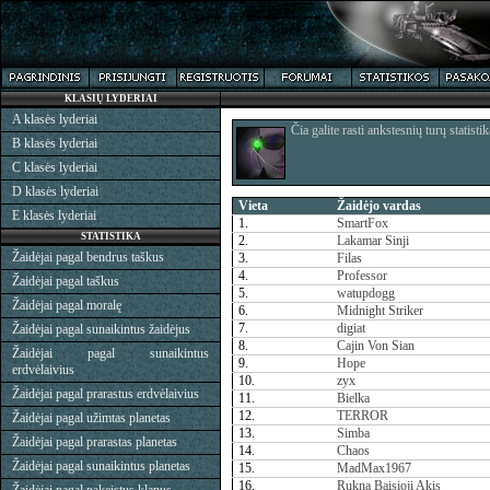
KLASIŲ LYDERIAI
A klasės lyderiai
Čia galite rasti ankstesnių turų statistik
B klasės lyderiai
C klasės lyderiai
D klasės lyderiai
Vieta
Žaidėjo vardas
E klasės lyderiai
1.
SmartFox
STATISTIKA
2.
Lakamar Sinji
Žaidėjai pagal bendrus taškus
3.
Filas
4.
Professor
Žaidėjai pagal taškus
5.
watupdogg
Žaidėjai pagal moralę
6.
Midnight Striker
7.
digiat
Žaidėjai pagal sunaikintus žaidėjus
8.
Cajin Von Sian
Žaidėjai pagal sunaikintus
9.
Hope
erdvėlaivius
10.
zyx
Žaidėjai pagal prarastus erdvėlaivius
11.
Bielka
12.
TERROR
Žaidėjai pagal užimtas planetas
13.
Simba
Žaidėjai pagal prarastas planetas
14.
Chaos
Žaidėjai pagal sunaikintus planetas
15.
MadMax1967
16.
Rukna Baisioji Akis