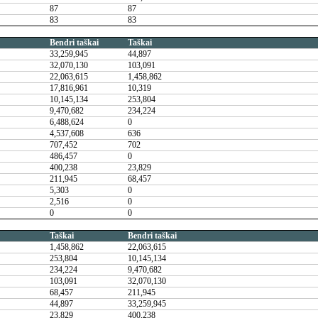
87
87
83
83
Bendri taškai
Taškai
33,259,945
44,897
32,070,130
103,091
22,063,615
1,458,862
17,816,961
10,319
10,145,134
253,804
9,470,682
234,224
6,488,624
0
4,537,608
636
707,452
702
486,457
0
400,238
23,829
211,945
68,457
5,303
0
2,516
0
0
0
Taškai
Bendri taškai
1,458,862
22,063,615
253,804
10,145,134
234,224
9,470,682
103,091
32,070,130
68,457
211,945
44,897
33,259,945
23,829
400,238