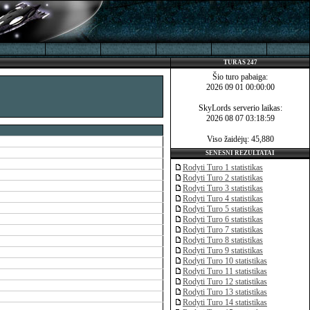
TURAS 247
Šio turo pabaiga:
2026 09 01 00:00:00
SkyLords serverio laikas:
2026 08 07 03:18:59
Viso žaidėjų: 45,880
SENESNI REZULTATAI
Rodyti Turo 1 statistikas
Rodyti Turo 2 statistikas
Rodyti Turo 3 statistikas
Rodyti Turo 4 statistikas
Rodyti Turo 5 statistikas
Rodyti Turo 6 statistikas
Rodyti Turo 7 statistikas
Rodyti Turo 8 statistikas
Rodyti Turo 9 statistikas
Rodyti Turo 10 statistikas
Rodyti Turo 11 statistikas
Rodyti Turo 12 statistikas
Rodyti Turo 13 statistikas
Rodyti Turo 14 statistikas