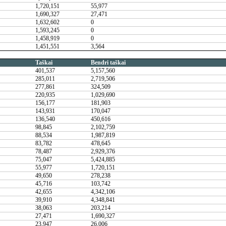
1,720,151
55,977
1,690,327
27,471
1,632,602
0
1,593,245
0
1,458,919
0
1,451,551
3,564
Taškai
Bendri taškai
401,537
5,157,560
285,011
2,719,506
277,861
324,509
220,935
1,029,690
156,177
181,903
143,931
170,047
136,540
450,616
98,845
2,102,759
88,534
1,987,819
83,782
478,645
78,487
2,929,376
75,047
5,424,885
55,977
1,720,151
49,650
278,238
45,716
103,742
42,655
4,342,106
39,910
4,348,841
38,063
203,214
27,471
1,690,327
23,947
26,006