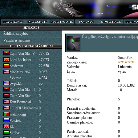
SKYLORDS
Žaidimo savybės
Čia galite peržvelgti visą informaciją a
Vaizdai iš žaidimo
TURO 247 GERIAUSI ŽAIDĖJAI
Cajin Von Sian V
77,615
Vardas:
SmartFox
Lord Lochaber
47,973
Žaidėjo klasė:
nosferatu
22,650
Valstybė:
Lithuania
Lytis:
vyras
MadMax1967
9,067
Svkirito
4,974
Taškai:
0
cwpick1
30
Bendri taškai:
10,501,382
Cajin Von Sian II
0
Moralė:
+0
Cajin Von Sian
0
Planetos:
5
Tom Bomadial
0
FORTRANshadow
0
Prarasti erdvėlaiviai:
0
Sunaikinti erdvėlaiviai:
0
watupdogg
0
Prarastos planetos:
0
Volciok
0
Užimtos planetos:
0
EL
0
Paleisti zondai:
0
Simbaa
0
Aptiktos planetos:
0