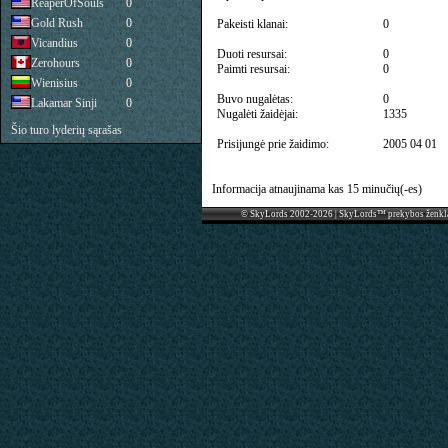
ReaperOfSouls
0
Gold Rush
0
Pakeisti klanai:
0
Vicandius
0
Duoti resursai:
0
Zerohours
0
Paimti resursai:
0
Wienisius
0
Buvo nugalėtas:
0
Lakamar Sinji
0
Nugalėti žaidėjai:
1335
Šio turo lyderių sąrašas
Prisijungė prie žaidimo:
2005 04 01
Informacija atnaujinama kas 15 minučių(-es)
© SkyLords 2002-2026 | SkyLords™ prekybos ženkl