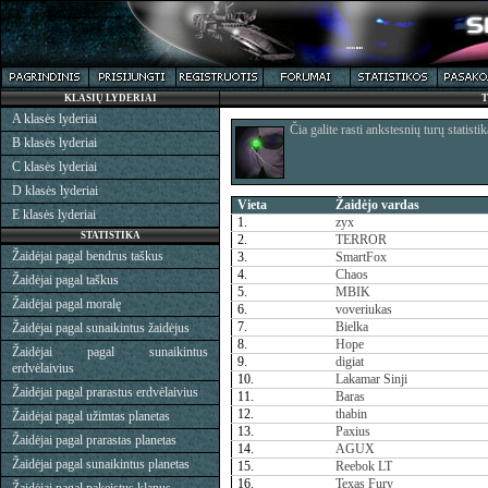
KLASIŲ LYDERIAI
T
A klasės lyderiai
Čia galite rasti ankstesnių turų statistik
B klasės lyderiai
C klasės lyderiai
D klasės lyderiai
Vieta
Žaidėjo vardas
E klasės lyderiai
1.
zyx
STATISTIKA
2.
TERROR
Žaidėjai pagal bendrus taškus
3.
SmartFox
4.
Chaos
Žaidėjai pagal taškus
5.
MBIK
Žaidėjai pagal moralę
6.
voveriukas
7.
Bielka
Žaidėjai pagal sunaikintus žaidėjus
8.
Hope
Žaidėjai pagal sunaikintus
9.
digiat
erdvėlaivius
10.
Lakamar Sinji
Žaidėjai pagal prarastus erdvėlaivius
11.
Baras
12.
thabin
Žaidėjai pagal užimtas planetas
13.
Paxius
Žaidėjai pagal prarastas planetas
14.
AGUX
Žaidėjai pagal sunaikintus planetas
15.
Reebok LT
16.
Texas Fury