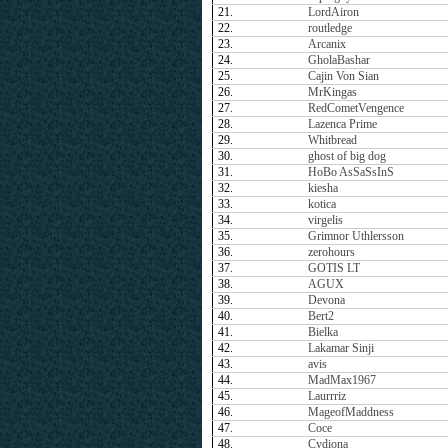
21.
LordAiron
22.
routledge
23.
Arcanix
24.
GholaBashar
25.
Cajin Von Sian
26.
MrKingas
27.
RedCometVengence
28.
Lazenca Prime
29.
Whitbread
30.
ghost of big dog
31.
HoBo AsSaSsInS
32.
kiesha
33.
kotica
34.
virgelis
35.
Grimnor Uthlersson
36.
zerohours
37.
GOTIS LT
38.
AGUX
39.
Devona
40.
Bert2
41.
Bielka
42.
Lakamar Sinji
43.
avis
44.
MadMax1967
45.
Laurrriz
46.
MageofMaddness
47.
Coce
48.
Cydiona