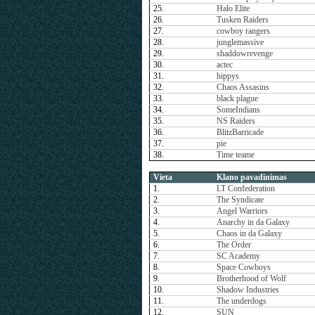
25.
Halo Elite
26.
Tusken Raiders
27.
cowboy rangers
28.
junglemassive
29.
shaddowrevenge
30.
actec
31.
hippys
32.
Chaos Assasins
33.
black plague
34.
SomeIndians
35.
NS Raiders
36.
BlitzBarricade
37.
pie
38.
Time teame
Vieta
Klano pavadinimas
1.
LT Confederation
2.
The Syndicate
3.
Angel Warriors
4.
Anarchy in da Galaxy
5.
Chaos in da Galaxy
6.
The Order
7.
SC Academy
8.
Space Cowboys
9.
Brotherhood of Wolf
10.
Shadow Industries
11.
The underdogs
12.
SUN