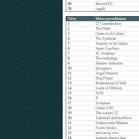
49.
thewiz4352
50.
cagalli
Vieta
Klano pavadinimas
1.
LT Confederation
2.
The Order
3.
Chaos in da Galaxy
4.
The Syndicate
5.
Anarchy in da Galaxy
6.
Space Cowboys
7.
SC Academy
8.
The underdogs
9.
Shadow Industries
10.
Insurgency
11.
Angel Warriors
12.
Dog Pound
13.
Brotherhood of Wolf
14.
Lords of Oblivion
15.
SUN
16.
X
17.
Scorpions
18.
Ghetto USC
19.
The wariors LT
20.
TubeularCubeFaceMovz
21.
Underworlds Minions
22.
Foxen Armies
23.
anti towny crew
24.
weavers players jion