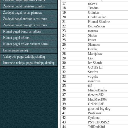
Žaidėjai pagal pakeistus klanus
17.
nZewa
Žaidėjai pagal paleistus zondus
18.
Tiradun
Žaidėjai pagal rastas planetas
19.
Giliukas
20.
GholaBashar
Žaidėjai pagal atiduotus resursus
21.
Hunted Shadow
Žaidėjai pagal pavogtus resursus
22.
BethorScion
23.
mauzas
Klanai pagal bendrus taškus
24.
Simba
Klanai pagal taškus
25.
kotica
Klanai pagal taškus vienam nariui
26.
Slammer
27.
kiesha
Laivai pagal patirtį
28.
Manijakas
Valstybės pagal žaidėjų skaičių
29.
Lion
Interneto tiekėjai pagal žaidėjų skaičių
30.
Ice Shardz
31.
GOTIS LT
32.
Starfox
33.
virgelis
34.
mandrius
35.
iii2
36.
MinderBinder
37.
thewiz4352
38.
MadMax1967
39.
GrEeNlEaF
40.
ghost of big dog
41.
Professor
42.
Cydiona
43.
PSYCHOSIS2
44.
TallDude3rd