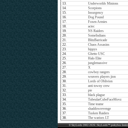
13.
Underworlds Minions
14.
Scorpions
15.
Insurgency
16.
Dog Pound
17.
Foxen Armies
18.
actec
19.
NS Raiders
20.
SomeIndians
21.
BlitzBarricade
22.
Chaos Assasins
23.
hippys
24.
Ghetto USC
25.
Halo Elite
26.
junglemassive
27.
X
28.
cowboy rangers
29.
weavers players jion
30.
Lords of Oblivion
31.
anti towny crew
32.
pie
33.
black plague
34.
TubeularCubeFaceMovz
35.
Time teame
36.
shaddowrevenge
37.
Tusken Raiders
38.
The wariors LT
© SkyLords 2002-2026 | SkyLords™ prekybos ženkl