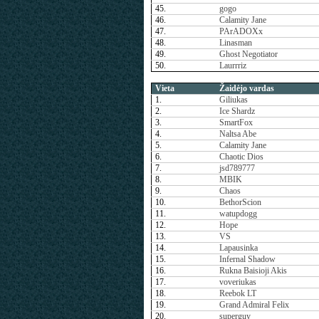
45.
gogo
46.
Calamity Jane
47.
PArADOXx
48.
Linasman
49.
Ghost Negotiator
50.
Laurrriz
Vieta
Žaidėjo vardas
1.
Giliukas
2.
Ice Shardz
3.
SmartFox
4.
Naltsa Abe
5.
Calamity Jane
6.
Chaotic Dios
7.
jsd789777
8.
MBIK
9.
Chaos
10.
BethorScion
11.
watupdogg
12.
Hope
13.
VS
14.
Lapausinka
15.
Infernal Shadow
16.
Rukna Baisioji Akis
17.
voveriukas
18.
Reebok LT
19.
Grand Admiral Felix
20.
superguy