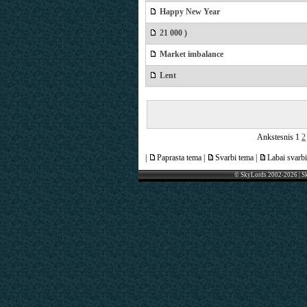
Happy New Year
21 000 )
Market imbalance
Lent
Ankstesnis
1
2
|
Paprasta tema |
Svarbi tema |
Labai svarbi
© SkyLords 2002-2026 | S