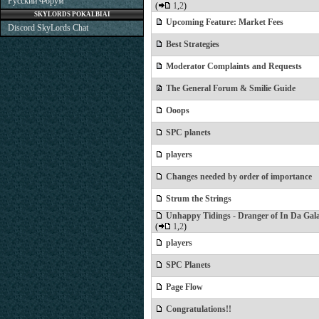
Русский Форум
(
1
,
2
)
SKYLORDS POKALBIAI
Upcoming Feature: Market Fees
Discord SkyLords Chat
Best Strategies
Moderator Complaints and Requests
The General Forum & Smilie Guide
Ooops
SPC planets
players
Changes needed by order of importance
Strum the Strings
Unhappy Tidings - Dranger of In Da Gal
(
1
,
2
)
players
SPC Planets
Page Flow
Congratulations!!