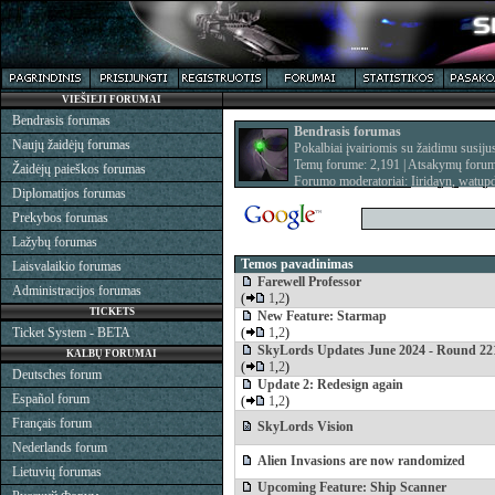
VIEŠIEJI FORUMAI
Bendrasis forumas
Bendrasis forumas
Naujų žaidėjų forumas
Pokalbiai įvairiomis su žaidimu susi
Temų forume: 2,191 | Atsakymų forum
Žaidėjų paieškos forumas
Forumo moderatoriai:
Iiridayn
,
watup
Diplomatijos forumas
Prekybos forumas
Lažybų forumas
Temos pavadinimas
Laisvalaikio forumas
Farewell Professor
Administracijos forumas
(
1
,
2
)
TICKETS
New Feature: Starmap
Ticket System - BETA
(
1
,
2
)
SkyLords Updates June 2024 - Round 22
KALBŲ FORUMAI
(
1
,
2
)
Deutsches forum
Update 2: Redesign again
Español forum
(
1
,
2
)
Français forum
SkyLords Vision
Nederlands forum
Alien Invasions are now randomized
Lietuvių forumas
Upcoming Feature: Ship Scanner