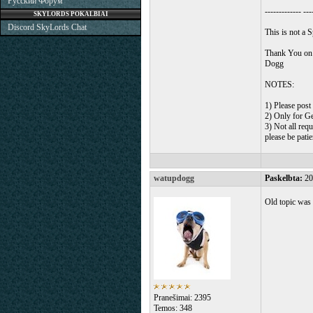
Русский Форум
------------- ---
SKYLORDS POKALBIAI
Discord SkyLords Chat
This is not a 
Thank You on 
Dogg
NOTES:
1) Please pos
2) Only for Ge
3) Not all requ
please be patie
watupdogg
Paskelbta:
20
Old topic was 
Pranešimai: 2395
Temos: 348