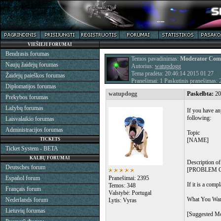
VIEŠIEJI FORUMAI
Bendrasis forumas
Temos pavadinimas:
Moderator Comp
Naujų žaidėjų forumas
Autorius:
watupdogg
Tema pradėta: 20:46:14 2015 01 27
Žaidėjų paieškos forumas
Pranešimai: 1 Paskutinis pranešimas:
Diplomatijos forumas
watupdogg
Paskelbta:
20
Prekybos forumas
Lažybų forumas
If you have an
following:
Laisvalaikio forumas
Administracijos forumas
Topic
TICKETS
[NAME]
Ticket System - BETA
KALBŲ FORUMAI
Description o
Deutsches forum
[PROBLEM 
Español forum
Pranešimai: 2395
If it is a comp
Temos: 348
Français forum
Valstybė: Portugal
What You Wan
Nederlands forum
Lytis: Vyras
Lietuvių forumas
[Suggested Mo