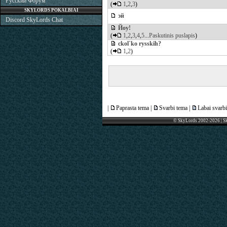
Русский Форум
(
1
,
2
,
3
)
SKYLORDS POKALBIAI
эй
Discord SkyLords Chat
Йоу!
(
1
,
2
,
3
,
4
,
5
...
Paskutinis puslapis
)
ckol`ko rysskih?
(
1
,
2
)
|
Paprasta tema |
Svarbi tema |
Labai svarbi
© SkyLords 2002-2026 | S