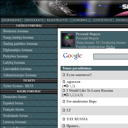
VIEŠIEJI FORUMAI
Bendrasis forumas
Русский Форум
Naujų žaidėjų forumas
Русский Форум
Temų forume: 10 | Atsakymų forume:
Žaidėjų paieškos forumas
Forumo moderatoriai:
Bielka
Diplomatijos forumas
Prekybos forumas
Lažybų forumas
Temos pavadinimas
Laisvalaikio forumas
Если зацепило!!
Administracijos forumas
TICKETS
здрасьти
Ticket System - BETA
(
1
,
2
)
I Would Like To Learn Russian
KALBŲ FORUMAI
(
1
,
2
,
3
,
4
,
5
)
Deutsches forum
For moderator Hope
Español forum
Français forum
LT
Nederlands forum
YAY RUSSIA
Lietuvių forumas
Привет...