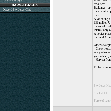
Русский Форум
If you have 1 
resources.
SKYLORDS POKALBIAI
Buildings - sp
Discord SkyLords Chat
they require up
these.
A vet taking f
131 million U 
player with 24
interest only 
A novice playe
- around 4.3 m
Other strategie
- Check nearbie
every other sys
your other sys
- Harvest from 
Probably more,
___________
SkyLords Hea
Spelled: I I R I 
Force of natur