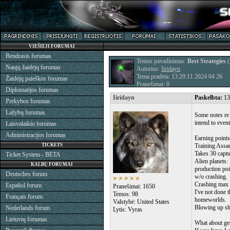
VIEŠIEJI FORUMAI
Bendrasis forumas
Temos pavadinimas:
Best Strategies
(
Naujų žaidėjų forumas
Autorius:
Iiridayn
Tema pradėta: 13:29:11 2024 04 26
Žaidėjų paieškos forumas
Pranešimai: 0
Diplomatijos forumas
Iiridayn
Paskelbta:
13
Prekybos forumas
Lažybų forumas
Some notes re 
intend to event
Laisvalaikio forumas
Administracijos forumas
Earning points
TICKETS
Training Assau
Takes 30 captu
Ticket System - BETA
Alien planets:
KALBŲ FORUMAI
production poin
Deutsches forum
w/o crashing.
Crashing max a
Español forum
Pranešimai: 1650
I've not done t
Temos: 98
Français forum
homeworlds.
Valstybė: United States
Blowing up shi
Nederlands forum
Lytis: Vyras
Lietuvių forumas
What about ge