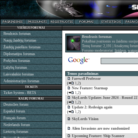
VIEŠIEJI FORUMAI
Bendrasis forumas
Bendrasis forumas
Naujų žaidėjų forumas
Pokalbiai įvairiomis su žaidimu susi
Temų forume: 2,191 | Atsakymų forum
Žaidėjų paieškos forumas
Forumo moderatoriai:
Iiridayn
,
watup
Diplomatijos forumas
Prekybos forumas
Lažybų forumas
Temos pavadinimas
Laisvalaikio forumas
Farewell Professor
Administracijos forumas
(
1
,
2
)
TICKETS
New Feature: Starmap
Ticket System - BETA
(
1
,
2
)
SkyLords Updates June 2024 - Round 22
KALBŲ FORUMAI
(
1
,
2
)
Deutsches forum
Update 2: Redesign again
Español forum
(
1
,
2
)
Français forum
SkyLords Vision
Nederlands forum
Alien Invasions are now randomized
Lietuvių forumas
Upcoming Feature: Ship Scanner