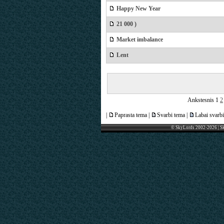
Happy New Year
21 000 )
Market imbalance
Lent
Ankstesnis
1
2
|
Paprasta tema |
Svarbi tema |
Labai svarbi
© SkyLords 2002-2026 | S