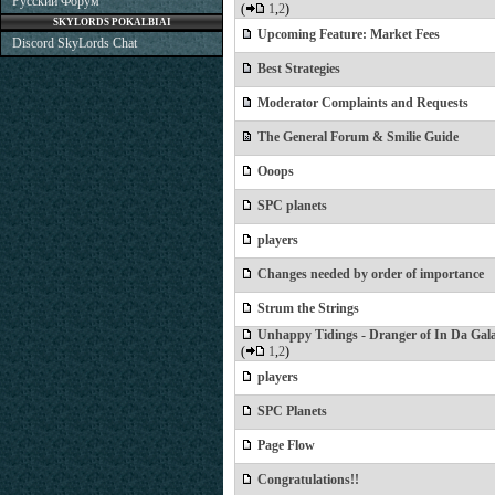
Русский Форум
(
1
,
2
)
SKYLORDS POKALBIAI
Upcoming Feature: Market Fees
Discord SkyLords Chat
Best Strategies
Moderator Complaints and Requests
The General Forum & Smilie Guide
Ooops
SPC planets
players
Changes needed by order of importance
Strum the Strings
Unhappy Tidings - Dranger of In Da Gal
(
1
,
2
)
players
SPC Planets
Page Flow
Congratulations!!