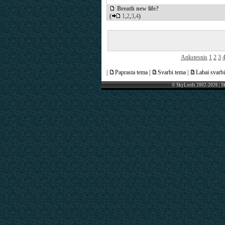
Breath new life?
(
1
,
2
,
3
,
4
)
Ankstesnis
1
2
3
|
Paprasta tema |
Svarbi tema |
Labai svarbi
© SkyLords 2002-2026 | S