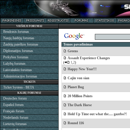
VIEŠIEJI FORUMAI
Bendrasis forumas
Naujų žaidėjų forumas
Žaidėjų paieškos forumas
Temos pavadinimas
Diplomatijos forumas
Greens
Prekybos forumas
Assault Experience Changes
(
1
,
2
)
Lažybų forumas
Happy New Year!!!
Laisvalaikio forumas
Administracijos forumas
Cajin von sian
TICKETS
Planet Bug
Ticket System - BETA
KALBŲ FORUMAI
20 Million Points
Deutsches forum
Español forum
The Dark Horse
Français forum
Hold Up Time out what the..... gazebo?!
Nederlands forum
Round 116
Lietuvių forumas