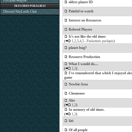
Русский Форум
oldest planet ID
SKYLORDS POKALBIAI
Painful to watch
Discord SkyLords Chat
Interest on Resources
Refered Players
It's not like the old times
(
1
,
2
,
3
,
4
,
5
...
Paskutinis puslapis
)
planet bug?
Resource Production
What I would do....
(
1
,
2
)
I've remembered that which I enjoyed abo
game
Newbie Area
Cleomenes
Abe
(
1
,
2
)
In memory of old times.
(
1
,
2
)
Iiri
Of all people