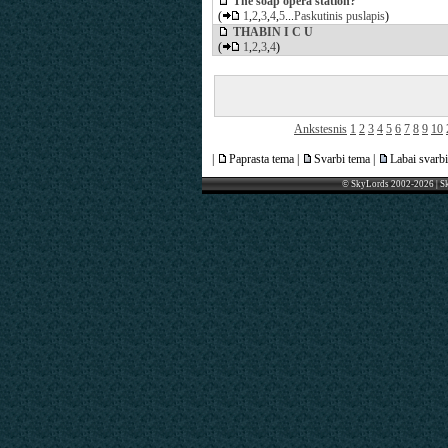
The soap opera station?
(
1
,
2
,
3
,
4
,
5
...
Paskutinis puslapis
)
THABIN I C U
(
1
,
2
,
3
,
4
)
Ankstesnis
1
2
3
4
5
6
7
8
9
10
|
Paprasta tema |
Svarbi tema |
Labai svarbi
© SkyLords 2002-2026 | S