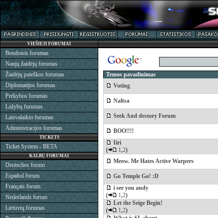
VIEŠIEJI FORUMAI
Bendrasis forumas
Naujų žaidėjų forumas
Žaidėjų paieškos forumas
Temos pavadinimas
Diplomatijos forumas
Voting
Prekybos forumas
Naltsa
Lažybų forumas
Seek And destory Forum
Laisvalaikio forumas
Administracijos forumas
BOO!!!!
TICKETS
Iiri
Ticket System - BETA
(
1
,
2
)
KALBŲ FORUMAI
Meow. Me Hates Active Warpers
Deutsches forum
Español forum
Go Temple Go! :D
Français forum
i see you andy
(
1
,
2
)
Nederlands forum
Let the Seige Begin!
Lietuvių forumas
(
1
,
2
)