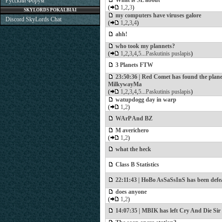
What is SL about
Русский Форум
(
1
,
2
,
3
)
SKYLORDS POKALBIAI
my computers have viruses galore
Discord SkyLords Chat
(
1
,
2
,
3
,
4
)
ahh!
who took my plannets?
(
1
,
2
,
3
,
4
,
5
...
Paskutinis puslapis
)
3 Planets FTW
23:50:36 | Red Comet has found the plane
MilkywayMa
(
1
,
2
,
3
,
4
,
5
...
Paskutinis puslapis
)
watupdogg day in warp
(
1
,
2
)
WArP And BZ
M averichero
(
1
,
2
)
what the heck
Class B Statistics
22:11:43 | HoBo AsSaSsInS has been defe
does anyone
(
1
,
2
)
14:07:35 | MBIK has left Cry And Die Sir 