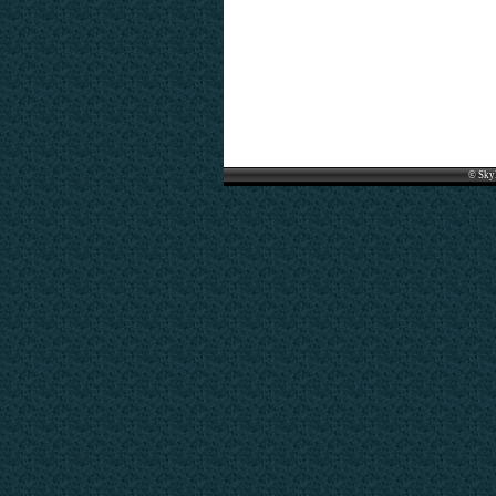
© Sky