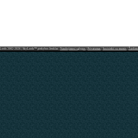
Lords 2002-2026 | SkyLords™ prekybos ženklas |
Naudojimosi sąlygos
|
Privatumas
|
Susisiekti su mumis
|
Žaidim