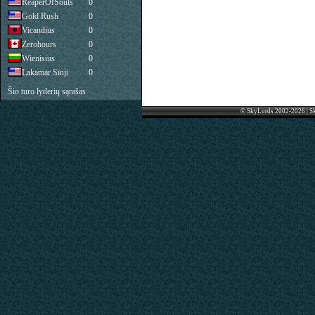
ReaperOfSouls
0
Gold Rush
0
Vicandius
0
Zerohours
0
Wienisius
0
Lakamar Sinji
0
Šio turo lyderių sąrašas
© SkyLords 2002-2026 | S