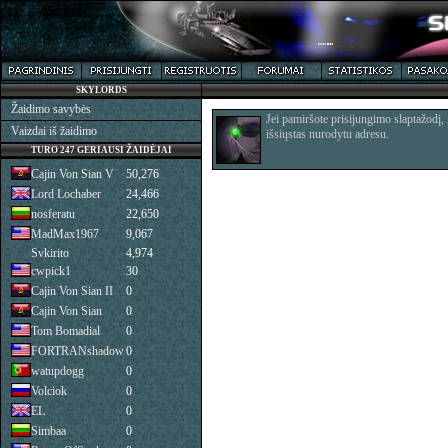
SKYLORDS
Žaidimo savybės
Jei pamiršote prisijungimo slaptažodį,
Vaizdai iš žaidimo
išsiųstas nurodytu adresu.
TURO 247 GERIAUSI ŽAIDĖJAI
Cajin Von Sian V
50,276
Lord Lochaber
24,466
nosferatu
22,650
MadMax1967
9,067
Svkirito
4,974
cwpick1
30
Cajin Von Sian II
0
Cajin Von Sian
0
Tom Bomadial
0
FORTRANshadow
0
watupdogg
0
Volciok
0
EL
0
Simbaa
0